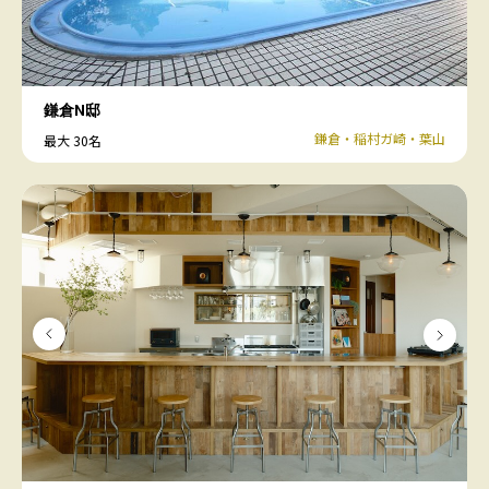
鎌倉N邸
鎌倉・稲村ガ崎・葉山
最大 30名