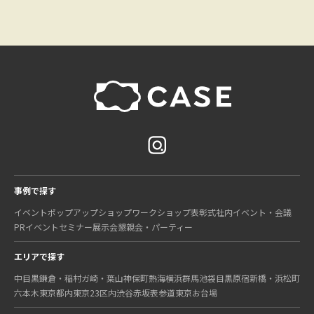
事例で探す
イベント
ポップアップショップ
ワークショップ
表彰式
社内イベント・会議
PRイベント
セミナー
展示会
懇親会・パーティー
エリアで探す
中目黒
鎌倉・稲村ガ崎・葉山
神保町
熱海
横浜
群馬
池袋
目黒
原宿
新橋・浜松町
六本木
東京都内
東京23区内
渋谷
赤坂
表参道
東京
お台場