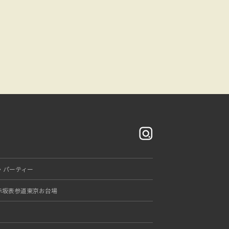
・パーティー
赤坂
表参道
東京
お台場