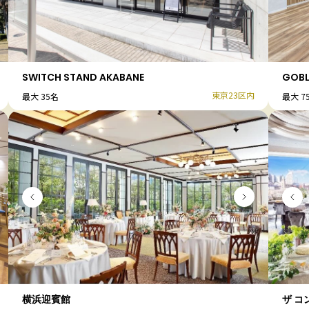
SWITCH STAND AKABANE
GOB
東京23区内
最大 35名
最大 7
横浜迎賓館
ザ 