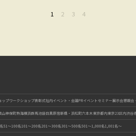
1
2
3
4
ョップ
ワークショップ
表彰式
社内イベント・会議
PRイベント
セミナー
展示会
懇親会
葉山
神保町
熱海
横浜
群馬
池袋
目黒
原宿
新橋・浜松町
六本木
東京都内
東京23区内
渋谷
0名
51〜100名
101〜200名
201〜300名
301〜500名
501〜1,000名
1,001名〜