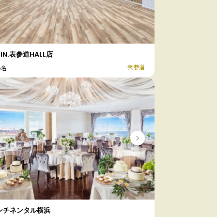
LIN.表参道HALL店
表参道
5名
コンチネンタル横浜