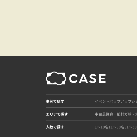
事例で探す
イベント
ポップアップシ
エリアで探す
中目黒
鎌倉・稲村ガ崎・
人数で探す
1〜10名
11〜30名
31〜5