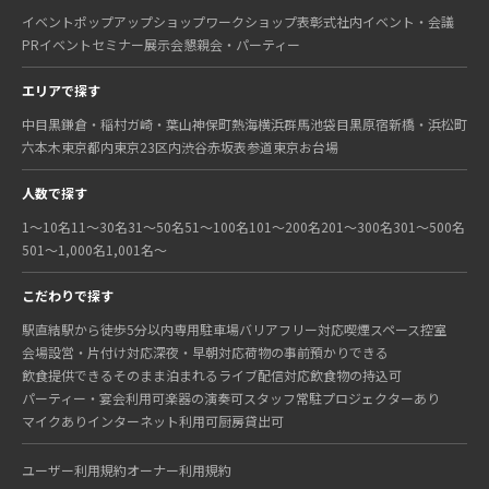
イベント
ポップアップショップ
ワークショップ
表彰式
社内イベント・会議
PRイベント
セミナー
展示会
懇親会・パーティー
エリアで探す
中目黒
鎌倉・稲村ガ崎・葉山
神保町
熱海
横浜
群馬
池袋
目黒
原宿
新橋・浜松町
六本木
東京都内
東京23区内
渋谷
赤坂
表参道
東京
お台場
人数で探す
1〜10名
11〜30名
31〜50名
51〜100名
101〜200名
201〜300名
301〜500名
501〜1,000名
1,001名〜
こだわりで探す
駅直結
駅から徒歩5分以内
専用駐車場
バリアフリー対応
喫煙スペース
控室
会場設営・片付け対応
深夜・早朝対応
荷物の事前預かりできる
飲食提供できる
そのまま泊まれる
ライブ配信対応
飲食物の持込可
パーティー・宴会利用可
楽器の演奏可
スタッフ常駐
プロジェクターあり
マイクあり
インターネット利用可
厨房貸出可
ユーザー利用規約
オーナー利用規約