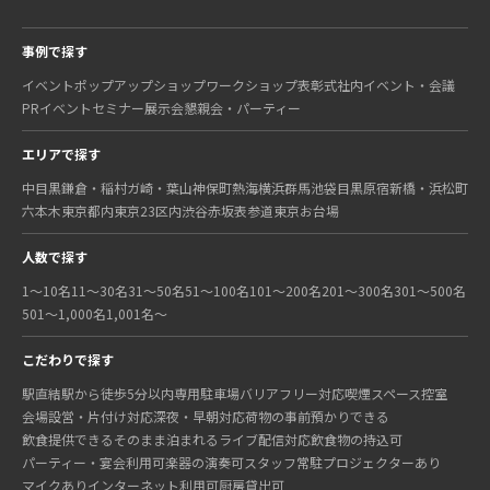
事例で探す
イベント
ポップアップショップ
ワークショップ
表彰式
社内イベント・会議
PRイベント
セミナー
展示会
懇親会・パーティー
エリアで探す
中目黒
鎌倉・稲村ガ崎・葉山
神保町
熱海
横浜
群馬
池袋
目黒
原宿
新橋・浜松町
六本木
東京都内
東京23区内
渋谷
赤坂
表参道
東京
お台場
人数で探す
1〜10名
11〜30名
31〜50名
51〜100名
101〜200名
201〜300名
301〜500名
501〜1,000名
1,001名〜
こだわりで探す
駅直結
駅から徒歩5分以内
専用駐車場
バリアフリー対応
喫煙スペース
控室
会場設営・片付け対応
深夜・早朝対応
荷物の事前預かりできる
飲食提供できる
そのまま泊まれる
ライブ配信対応
飲食物の持込可
パーティー・宴会利用可
楽器の演奏可
スタッフ常駐
プロジェクターあり
マイクあり
インターネット利用可
厨房貸出可