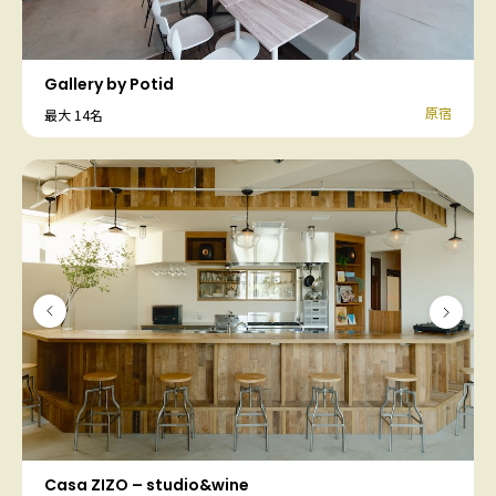
Gallery by Potid
原宿
最大 14名
Casa ZIZO – studio&wine