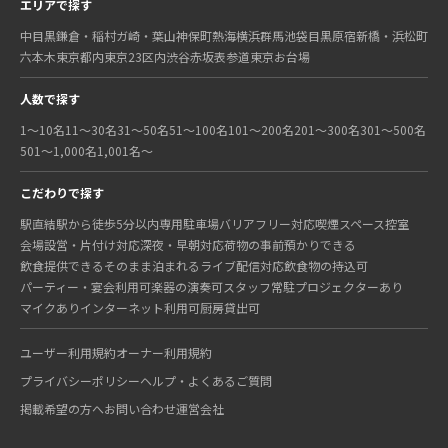
エリアで探す
中目黒
鎌倉・稲村ガ崎・葉山
神保町
熱海
横浜
群馬
池袋
目黒
原宿
新橋・浜松町
六本木
東京都内
東京23区内
渋谷
赤坂
表参道
東京
お台場
人数で探す
1〜10名
11〜30名
31〜50名
51〜100名
101〜200名
201〜300名
301〜500名
501〜1,000名
1,001名〜
こだわりで探す
駅直結
駅から徒歩5分以内
専用駐車場
バリアフリー対応
喫煙スペース
控室
会場設営・片付け対応
深夜・早朝対応
荷物の事前預かりできる
飲食提供できる
そのまま泊まれる
ライブ配信対応
飲食物の持込可
パーティー・宴会利用可
楽器の演奏可
スタッフ常駐
プロジェクターあり
マイクあり
インターネット利用可
厨房貸出可
ユーザー利用規約
オーナー利用規約
プライバシーポリシー
ヘルプ・よくあるご質問
掲載希望の方へ
お問い合わせ
運営会社