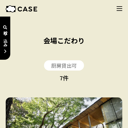
絞り込み
会場こだわり
厨房貸出可
7
件