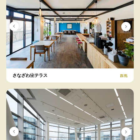
さなざわ㞢テラス
群馬