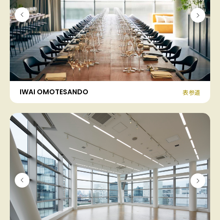
IWAI OMOTESANDO
表参道