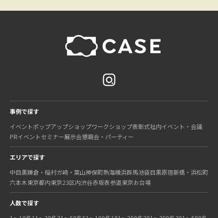
事例で探す
イベント
ポップアップショップ
ワークショップ
表彰式
社内イベント・会議
PRイベント
セミナー
展示会
懇親会・パーティー
エリアで探す
中目黒
鎌倉・稲村ガ崎・葉山
神保町
熱海
横浜
群馬
池袋
目黒
原宿
新橋・浜松町
六本木
東京都内
東京23区内
渋谷
赤坂
表参道
東京
お台場
人数で探す
1〜10名
11〜30名
31〜50名
51〜100名
101〜200名
201〜300名
301〜500名