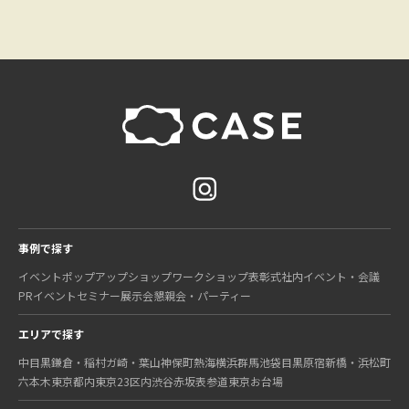
事例で探す
イベント
ポップアップショップ
ワークショップ
表彰式
社内イベント・会議
PRイベント
セミナー
展示会
懇親会・パーティー
エリアで探す
中目黒
鎌倉・稲村ガ崎・葉山
神保町
熱海
横浜
群馬
池袋
目黒
原宿
新橋・浜松町
六本木
東京都内
東京23区内
渋谷
赤坂
表参道
東京
お台場