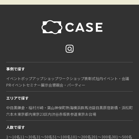
事例で探す
イベント
ポップアップショップ
ワークショップ
表彰式
社内イベント・会議
PRイベント
セミナー
展示会
懇親会・パーティー
エリアで探す
中目黒
鎌倉・稲村ガ崎・葉山
神保町
熱海
横浜
群馬
池袋
目黒
原宿
新橋・浜松町
六本木
東京都内
東京23区内
渋谷
赤坂
表参道
東京
お台場
人数で探す
1〜10名
11〜30名
31〜50名
51〜100名
101〜200名
201〜300名
301〜500名