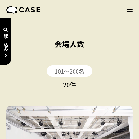
絞り込み
会場人数
101〜200名
20
件