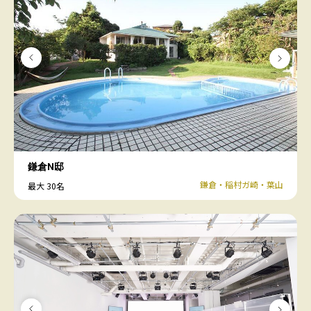
鎌倉N邸
鎌倉・稲村ガ崎・葉山
最大 30名