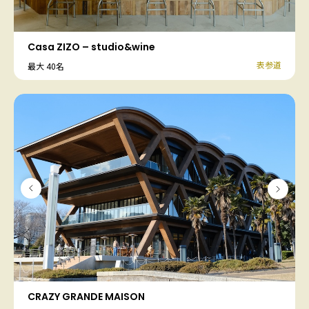
Casa ZIZO – studio&wine
表参道
最大 40名
CRAZY GRANDE MAISON