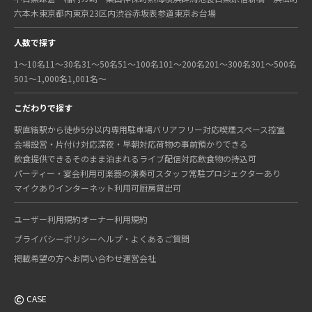
六本木
東京都内
東京23区内
渋谷
赤坂
表参道
東京
お台場
人数で探す
1〜10名
11〜30名
31〜50名
51〜100名
101〜200名
201〜300名
301〜500名
501〜1,000名
1,001名〜
こだわりで探す
駅直結
駅から徒歩5分以内
専用駐車場
バリアフリー対応
喫煙スペース
控室
会場設営・片付け対応
深夜・早朝対応
荷物の事前預かりできる
飲食提供できる
そのまま泊まれる
ライブ配信対応
飲食物の持込可
パーティー・宴会利用可
楽器の演奏可
スタッフ常駐
プロジェクターあり
マイクあり
インターネット利用可
厨房貸出可
ユーザー利用規約
オーナー利用規約
プライバシーポリシー
ヘルプ・よくあるご質問
掲載希望の方へ
お問い合わせ
運営会社
©
CASE