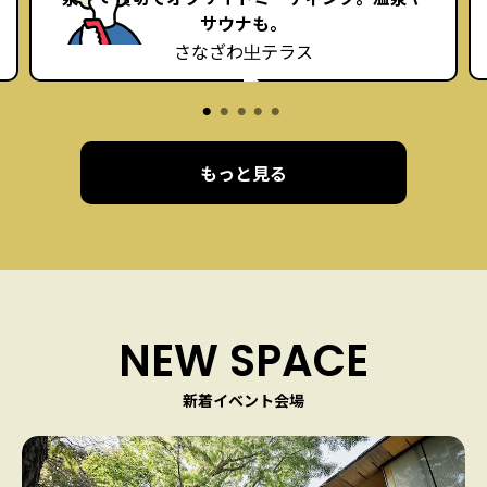
サウナも。
さなざわ㞢テラス
もっと見る
NEW SPACE
新着イベント会場