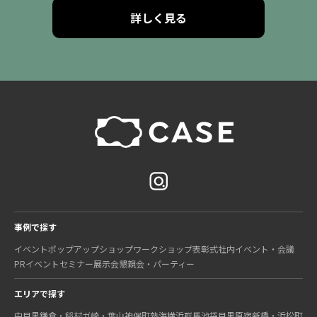
詳しく見る
事例で探す
イベント
ポップアップショップ
ワークショップ
表彰式
社内イベント・会議
PRイベント
セミナー
展示会
懇親会・パーティー
エリアで探す
中目黒
鎌倉・稲村ガ崎・葉山
神保町
熱海
横浜
群馬
池袋
目黒
原宿
新橋・浜松町