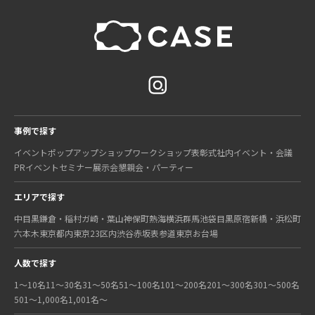
事例で探す
イベント
ポップアップショップ
ワークショップ
表彰式
社内イベント・会議
PRイベント
セミナー
展示会
懇親会・パーティー
エリアで探す
中目黒
鎌倉・稲村ガ崎・葉山
神保町
熱海
横浜
群馬
池袋
目黒
原宿
新橋・浜松町
六本木
東京都内
東京23区内
渋谷
赤坂
表参道
東京
お台場
人数で探す
1〜10名
11〜30名
31〜50名
51〜100名
101〜200名
201〜300名
301〜500名
501〜1,000名
1,001名〜