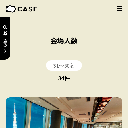
絞り込み
会場人数
31〜50名
34
件