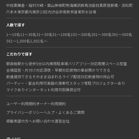
中目黒
鎌倉・稲村ガ崎・葉山
神保町
熱海
横浜
群馬
池袋
目黒
原宿
新橋・浜松町
六本木
東京都内
東京23区内
渋谷
赤坂
表参道
東京
お台場
人数で探す
1〜10名
11〜30名
31〜50名
51〜100名
101〜200名
201〜300名
301〜500名
501〜1,000名
1,001名〜
こだわりで探す
駅直結
駅から徒歩5分以内
専用駐車場
バリアフリー対応
喫煙スペース
控室
会場設営・片付け対応
深夜・早朝対応
荷物の事前預かりできる
飲食提供できる
そのまま泊まれる
ライブ配信対応
飲食物の持込可
パーティー・宴会利用可
楽器の演奏可
スタッフ常駐
プロジェクターあり
マイクあり
インターネット利用可
厨房貸出可
ユーザー利用規約
オーナー利用規約
プライバシーポリシー
ヘルプ・よくあるご質問
掲載希望の方へ
お問い合わせ
運営会社
©
CASE