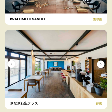
IWAI OMOTESANDO
表参道
さなざわ㞢テラス
群馬