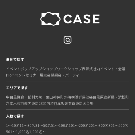
事例で探す
イベント
ポップアップショップ
ワークショップ
表彰式
社内イベント・会議
PRイベント
セミナー
展示会
懇親会・パーティー
エリアで探す
中目黒
鎌倉・稲村ガ崎・葉山
神保町
熱海
横浜
群馬
池袋
目黒
原宿
新橋・浜松町
六本木
東京都内
東京23区内
渋谷
赤坂
表参道
東京
お台場
人数で探す
1〜10名
11〜30名
31〜50名
51〜100名
101〜200名
201〜300名
301〜500名
501〜1,000名
1,001名〜