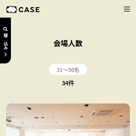
絞り込み
会場人数
31〜50名
34
件