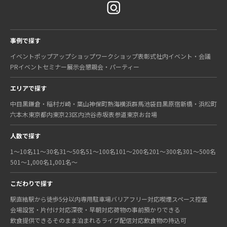
事例で探す
イベント
ポップアップショップ
ワークショップ
表彰式
社内イベント・会議
PRイベント
セミナー
展示会
懇親会・パーティー
エリアで探す
中目黒
鎌倉・稲村ガ崎・葉山
神保町
熱海
横浜
群馬
池袋
目黒
原宿
新橋・浜松町
六本木
東京都内
東京23区内
渋谷
赤坂
表参道
東京
お台場
人数で探す
1〜10名
11〜30名
31〜50名
51〜100名
101〜200名
201〜300名
301〜500名
501〜1,000名
1,001名〜
こだわりで探す
駅直結
駅から徒歩5分以内
専用駐車場
バリアフリー対応
喫煙スペース
控室
会場設営・片付け対応
深夜・早朝対応
荷物の事前預かりできる
飲食提供できる
そのまま泊まれる
ライブ配信対応
飲食物の持込可