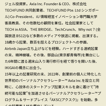
ジェル投資家。Axla Inc. Founder & CEO、株式会社
TECHFUND 共同創業者、TECHFUND Pte. Ltd シンガポー
ル) Co-President、iU 情報経営イノベーション専門職大学
客員教員、その他数社の顧問を兼任。社会起業家として
TECH in ASIA、THE BRIDGE、TechCrunch、Why not？(全
国放送 BS12)など多数のメディアや放送に掲載、出演する。
18歳から起業、数百を超えるプロジェクトへの参画、
Airbnb Japan立ち上げなどを経験。ハードすぎる連続起業
の末、精神崩壊。その後、御岳山(東京都青梅市)を舞台にし
た6年間に渡る週末山入り滝行修行を経て悟りを開いた後、
IKIGAIの概念に出会う。
15年以上の起業研究の末、2022年、創業前の個人に特化した
世界初のパーソナルアクセラレーター™ Axla Inc.を設立と同
時に、心技体のスタートアップ起業スキルを身に着けて”持
続可能な起業”を加速させるパーソナルアクセラレーター™プ
ログラム & サードプレイス「AXSC(アクスク)」を始動。多
くの起業家人材を輩出している。