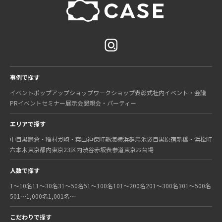
事例で探す
イベント
ポップアップショップ
ワークショップ
表彰式
社内イベント・会議
PRイベント
セミナー
展示会
懇親会・パーティー
エリアで探す
中目黒
鎌倉・稲村ガ崎・葉山
神保町
熱海
横浜
群馬
池袋
目黒
原宿
新橋・浜松町
六本木
東京都内
東京23区内
渋谷
赤坂
表参道
東京
お台場
人数で探す
1〜10名
11〜30名
31〜50名
51〜100名
101〜200名
201〜300名
301〜500名
501〜1,000名
1,001名〜
こだわりで探す