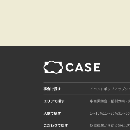
事例で探す
イベント
ポップアップシ
エリアで探す
中目黒
鎌倉・稲村ガ崎・
人数で探す
1〜10名
11〜30名
31〜5
こだわりで探す
駅直結
駅から徒歩5分以