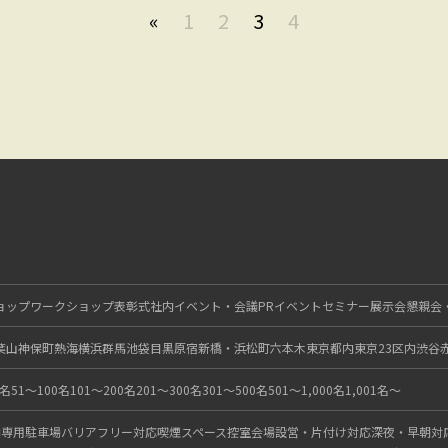
«
1
2
3
4
ョップ
ワークショップ
表彰式
社内イベント・会議
PRイベント
セミナー
展示会
懇親会
葉山
神保町
熱海
横浜
群馬
池袋
目黒
原宿
新橋・浜松町
六本木
東京都内
東京23区内
渋谷
0名
51〜100名
101〜200名
201〜300名
301〜500名
501〜1,000名
1,001名〜
内
専用駐車場
バリアフリー対応
喫煙スペース
控室
会場設営・片付け対応
深夜・早朝対