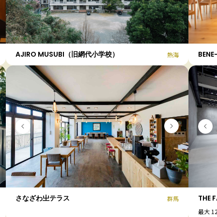
AJIRO MUSUBI（旧網代小学校）
BENE
熱海
さなざわ㞢テラス
THE 
群馬
最大 1