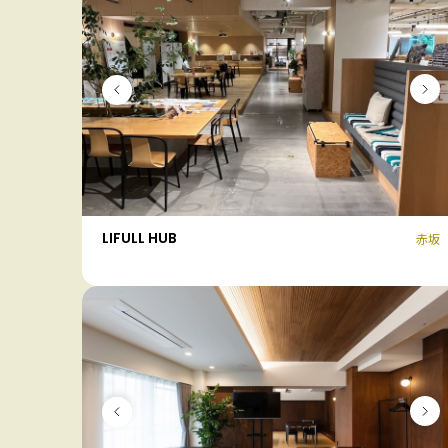
LIFULL HUB
赤坂