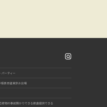
・パーティー
赤坂
表参道
東京
お台場
応
荷物の事前預かりできる
飲食提供できる