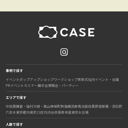
事例で探す
イベント
ポップアップショップ
ワークショップ
表彰式
社内イベント・会議
PRイベント
セミナー
展示会
懇親会・パーティー
エリアで探す
中目黒
鎌倉・稲村ガ崎・葉山
神保町
熱海
横浜
群馬
池袋
目黒
原宿
新橋・浜松町
六本木
東京都内
東京23区内
渋谷
赤坂
表参道
東京
お台場
人数で探す