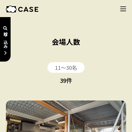
絞り込み
会場人数
11〜30名
39
件