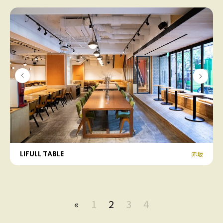
LIFULL TABLE
赤坂
«
1
2
3
4