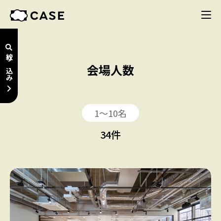
絞り込み
会場人数
1〜10名
34
件