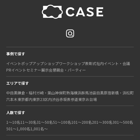
事例で探す
イベント
ポップアップショップ
ワークショップ
表彰式
社内イベント・会議
PRイベント
セミナー
展示会
懇親会・パーティー
エリアで探す
中目黒
鎌倉・稲村ガ崎・葉山
神保町
熱海
横浜
群馬
池袋
目黒
原宿
新橋・浜松町
六本木
東京都内
東京23区内
渋谷
赤坂
表参道
東京
お台場
人数で探す
1〜10名
11〜30名
31〜50名
51〜100名
101〜200名
201〜300名
301〜500名
501〜1,000名
1,001名〜