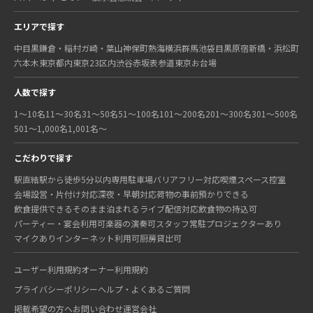
エリアで探す
中目黒
鎌倉・稲村ガ崎・葉山
神保町
熱海
横浜
群馬
池袋
目黒
原宿
新橋・浜松町
六本木
東京都内
東京23区内
渋谷
赤坂
表参道
東京
お台場
人数で探す
1〜10名
11〜30名
31〜50名
51〜100名
101〜200名
201〜300名
301〜500名
501〜1,000名
1,001名〜
こだわりで探す
駅直結
駅から徒歩5分以内
専用駐車場
バリアフリー対応
喫煙スペース
控室
会場設営・片付け対応
深夜・早朝対応
荷物の事前預かりできる
飲食提供できる
そのまま泊まれる
ライブ配信対応
飲食物の持込可
パーティー・宴会利用可
楽器の演奏可
スタッフ常駐
プロジェクターあり
マイクあり
インターネット利用可
厨房貸出可
ユーザー利用規約
オーナー利用規約
プライバシーポリシー
ヘルプ・よくあるご質問
掲載希望の方へ
お問い合わせ
運営会社