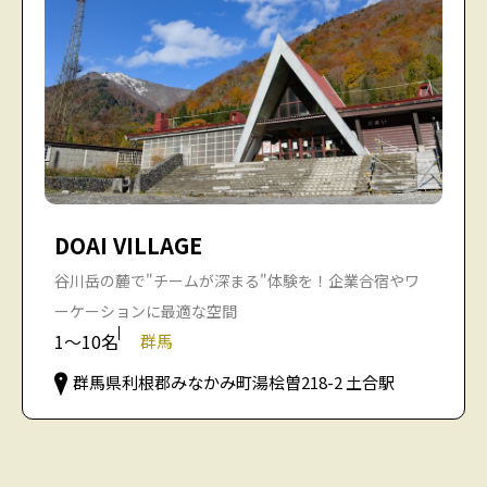
DOAI VILLAGE
谷川岳の麓で"チームが深まる"体験を！企業合宿やワ
ーケーションに最適な空間
1〜10名
群馬
群馬県利根郡みなかみ町湯桧曽218-2 土合駅