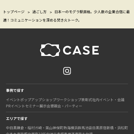
トップページ
過ごし方
日本一のモグラ駅直結。少人数の企業合宿に最
適！コミュニケーションを深める焚き火トーク。
事例で探す
イベント
ポップアップショップ
ワークショップ
表彰式
社内イベント・会議
PRイベント
セミナー
展示会
懇親会・パーティー
エリアで探す
中目黒
鎌倉・稲村ガ崎・葉山
神保町
熱海
横浜
群馬
池袋
目黒
原宿
新橋・浜松町
六本木
東京都内
東京23区内
渋谷
赤坂
表参道
東京
お台場