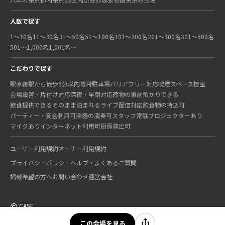
人数で探す
1〜10名
11〜30名
31〜50名
51〜100名
101〜200名
201〜300名
301〜500名
501〜1,000名
1,001名〜
こだわりで探す
駅直結
駅から徒歩5分以内
専用駐車場
バリアフリー対応
喫煙スペース
控室
会場設営・片付け対応
深夜・早朝対応
荷物の事前預かりできる
飲食提供できる
そのまま泊まれる
ライブ配信対応
飲食物の持込可
パーティー・宴会利用可
楽器の演奏可
スタッフ常駐
プロジェクターあり
マイクあり
インターネット利用可
厨房貸出可
ユーザー利用規約
オーナー利用規約
プライバシーポリシー
ヘルプ・よくあるご質問
掲載希望の方へ
お問い合わせ
運営会社
©
CASE
この会場を見る