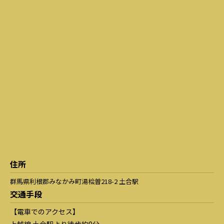
住所
群馬県利根郡みなかみ町湯桧曽218-2 土合駅
交通手段
【電車でのアクセス】
上越線 土合駅より徒歩約0分