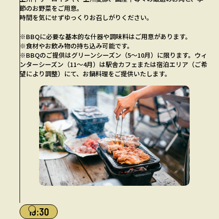
節のお野菜をご用意。
時間を気にせずゆっくりお召しがりください。
※BBQに必要な基本的な什器や調味料はご用意があります。
※食材やお飲み物の持ち込み可能です。
※BBQのご提供はグリーンシーズン（5〜10月）に限ります。ウィ
ンターシーズン（11〜4月）は駅舎カフェまたは宿泊エリア（ご希
望により調整）にて、お鍋料理をご提供いたします。
19:30