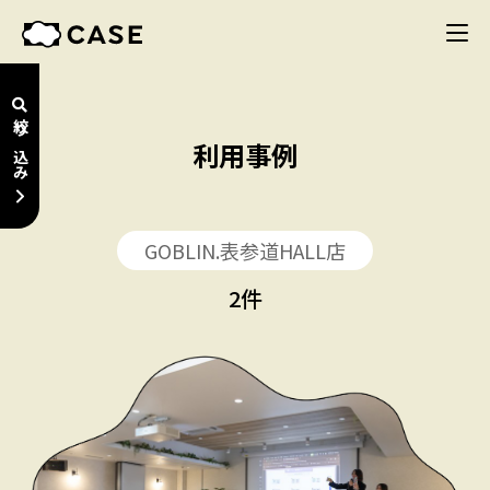
絞り込み
利用事例
GOBLIN.表参道HALL店
2
件