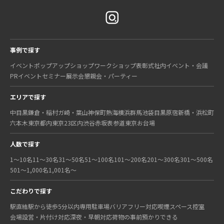
事例で探す
イベント
ポップアップショップ
ワークショップ
表彰式
社内イベント・会議
PRイベント
セミナー
展示会
懇親会・パーティー
エリアで探す
中目黒
鎌倉・稲村ガ崎・葉山
神保町
熱海
横浜
群馬
池袋
目黒
原宿
新橋・浜松町
六本木
東京都内
東京23区内
渋谷
赤坂
表参道
東京
お台場
人数で探す
1〜10名
11〜30名
31〜50名
51〜100名
101〜200名
201〜300名
301〜500名
501〜1,000名
1,001名〜
こだわりで探す
駅直結
駅から徒歩5分以内
専用駐車場
バリアフリー対応
喫煙スペース
控室
会場設営・片付け対応
深夜・早朝対応
荷物の事前預かりできる