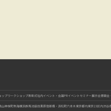
ョップ
ワークショップ
表彰式
社内イベント・会議
PRイベント
セミナー
展示会
懇親会
葉山
神保町
熱海
横浜
群馬
池袋
目黒
原宿
新橋・浜松町
六本木
東京都内
東京23区内
渋谷