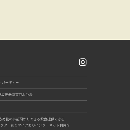
・パーティー
赤坂
表参道
東京
お台場
応
荷物の事前預かりできる
飲食提供できる
ェクターあり
マイクあり
インターネット利用可