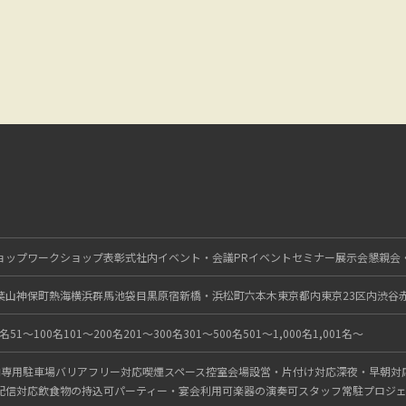
ョップ
ワークショップ
表彰式
社内イベント・会議
PRイベント
セミナー
展示会
懇親会
葉山
神保町
熱海
横浜
群馬
池袋
目黒
原宿
新橋・浜松町
六本木
東京都内
東京23区内
渋谷
0名
51〜100名
101〜200名
201〜300名
301〜500名
501〜1,000名
1,001名〜
内
専用駐車場
バリアフリー対応
喫煙スペース
控室
会場設営・片付け対応
深夜・早朝対
配信対応
飲食物の持込可
パーティー・宴会利用可
楽器の演奏可
スタッフ常駐
プロジ