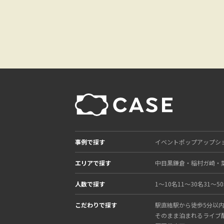
事例で探す
イベント
ポップアップシ
エリアで探す
中目黒
鎌倉・稲村ガ崎・
人数で探す
1〜10名
11〜30名
31〜5
こだわりで探す
駅直結
駅から徒歩5分以
そのまま泊まれる
ライブ