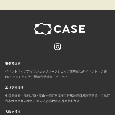
事例で探す
イベント
ポップアップショップ
ワークショップ
表彰式
社内イベント・会議
PRイベント
セミナー
展示会
懇親会・パーティー
エリアで探す
中目黒
鎌倉・稲村ガ崎・葉山
神保町
熱海
横浜
群馬
池袋
目黒
原宿
新橋・浜松町
六本木
東京都内
東京23区内
渋谷
赤坂
表参道
東京
お台場
人数で探す