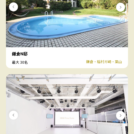
鎌倉N邸
鎌倉・稲村ガ崎・葉山
最大 30名