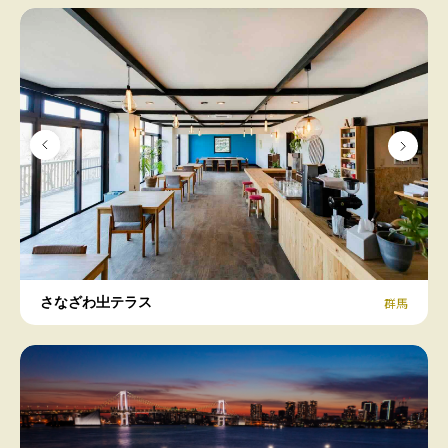
さなざわ㞢テラス
群馬