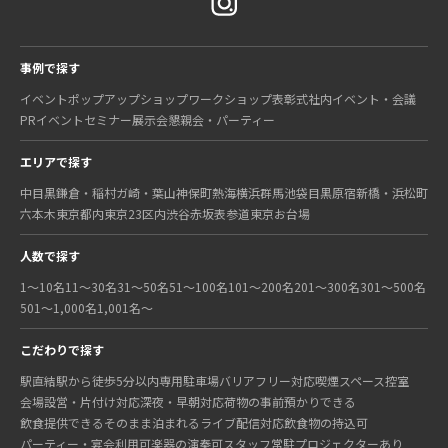
事例で探す
イベント
ポップアップショップ
ワークショップ
表彰式
社内イベント・会議
PRイベント
セミナー
展示会
懇親会・パーティー
エリアで探す
中目黒
鎌倉・稲村ガ崎・葉山
神保町
熱海
横浜
群馬
池袋
目黒
原宿
新橋・浜松町
六本木
東京都内
東京23区内
渋谷
赤坂
表参道
東京
お台場
人数で探す
1〜10名
11〜30名
31〜50名
51〜100名
101〜200名
201〜300名
301〜500名
501〜1,000名
1,001名〜
こだわりで探す
駅直結
駅から徒歩5分以内
専用駐車場
バリアフリー対応
喫煙スペース
控室
会場設営・片付け対応
深夜・早朝対応
荷物の事前預かりできる
飲食提供できる
そのまま泊まれる
ライブ配信対応
飲食物の持込可
パーティー・宴会利用可
楽器の演奏可
スタッフ常駐
プロジェクターあり