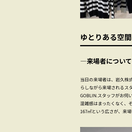
ゆとりある空間
―来場者について
当日の来場者は、岩久株
らしながら来場されるス
GOBLIN.スタッフが
混雑感はまったくなく、
167㎡という広さが、来