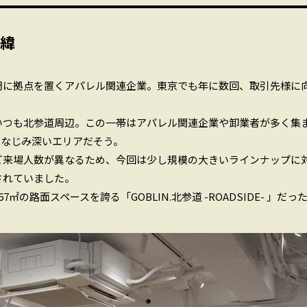
緯
岡に拠点を置くアパレル関連企業。東京でも年に数回、取引先様に
。
いつも北参道周辺。この一帯はアパレル関連企業や卸業者が多く集
、なじみ深いエリアだそう。
ご来場人数が異なるため、今回は少し規模の大きいラインナップに
されていました。
㎡の路面スペースを誇る「GOBLIN.北参道 -ROADSIDE- 」だ