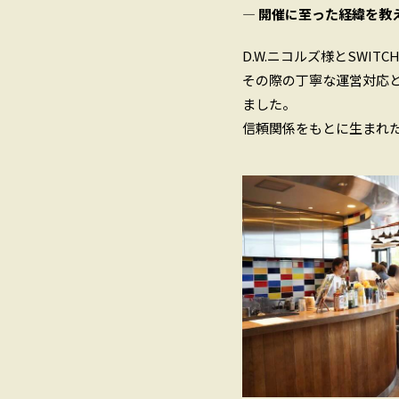
― 開催に至った経緯を教
D.W.ニコルズ様とSWIT
その際の丁寧な運営対応
ました。
信頼関係をもとに生まれ