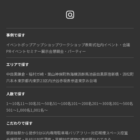
事例で探す
イベント
ポップアップショップ
ワークショップ
表彰式
社内イベント・会議
PRイベント
セミナー
展示会
懇親会・パーティー
エリアで探す
中目黒
鎌倉・稲村ガ崎・葉山
神保町
熱海
横浜
群馬
池袋
目黒
原宿
新橋・浜松町
六本木
東京都内
東京23区内
渋谷
赤坂
表参道
東京
お台場
人数で探す
1〜10名
11〜30名
31〜50名
51〜100名
101〜200名
201〜300名
301〜500名
501〜1,000名
1,001名〜
こだわりで探す
駅直結
駅から徒歩5分以内
専用駐車場
バリアフリー対応
喫煙スペース
控室
会場設営・片付け対応
深夜・早朝対応
荷物の事前預かりできる