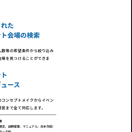
された
ント会場の検索
人数等の希望条件から絞り込み
会場を見つけることができま
ント
デュース
のコンセプトメイクからイベン
運営まで全て対応します。
案
選定、装飾提案、マニュアル、台本作成）
ター手配