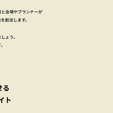
者と会場やプランナーが
会を創出します。
ましょう。
す。
せる
イト