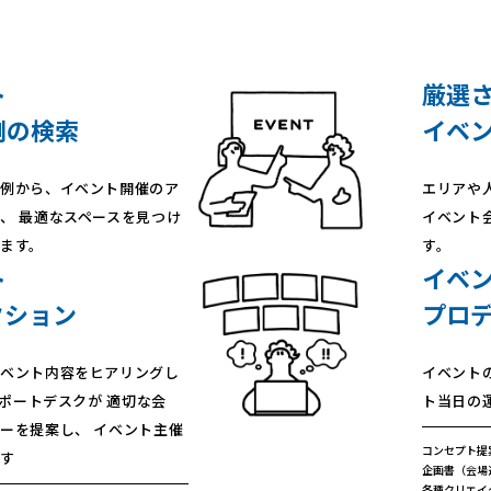
ト
厳選
例の検索
イベ
例から、イベント開催のア
エリアや
、 最適なスペースを見つけ
イベント
ます。
す。
ト
イベ
クション
プロ
ベント内容をヒアリングし
イベント
サポートデスクが 適切な会
ト当日の
ーを提案し、 イベント主催
コンセプト提
す
企画書（会場
各種クリエイ