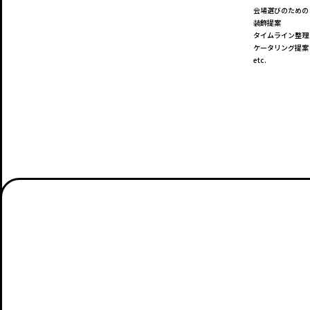
会場選びのための
装飾提案
タイムライン整理
ケータリング提案
etc.