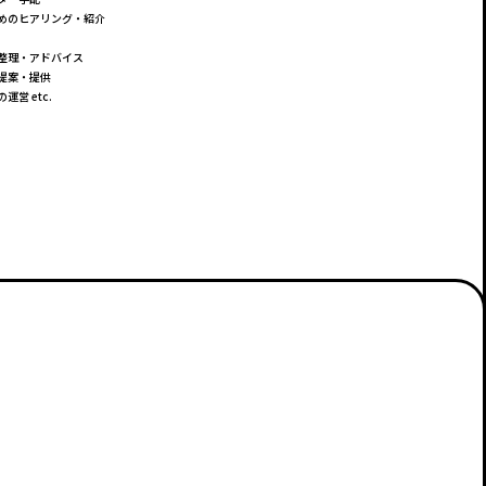
めのヒアリング・紹介
整理・アドバイス
提案・提供
運営 etc.