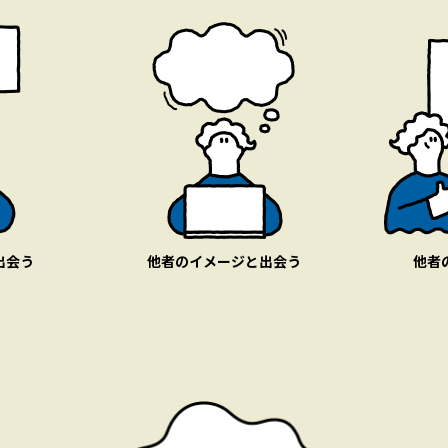
出会う
他者のイメージと
出会う
他者