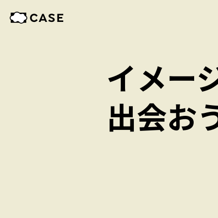
イメー
出会お