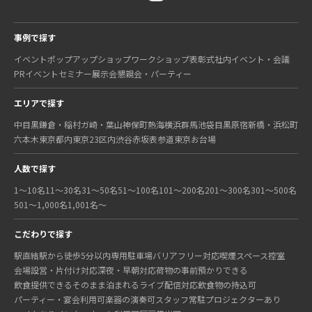
事例で探す
イベント
ポップアップショップ
ワークショップ
表彰式
社内イベント・会議
PRイベント
セミナー
展示会
懇親会・パーティー
エリアで探す
中目黒
鎌倉・稲村ガ崎・葉山
神保町
熱海
横浜
群馬
池袋
目黒
原宿
新橋・浜松町
六本木
東京都内
東京23区内
渋谷
赤坂
表参道
東京
お台場
人数で探す
1〜10名
11〜30名
31〜50名
51〜100名
101〜200名
201〜300名
301〜500名
501〜1,000名
1,001名〜
こだわりで探す
駅直結
駅から徒歩5分以内
専用駐車場
バリアフリー対応
喫煙スペース
控室
会場設営・片付け対応
深夜・早朝対応
荷物の事前預かりできる
飲食提供できる
そのまま泊まれる
ライブ配信対応
飲食物の持込可
パーティー・宴会利用可
楽器の演奏可
スタッフ常駐
プロジェクターあり