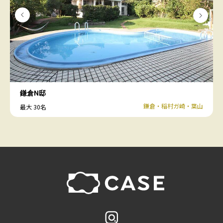
鎌倉N邸
鎌倉・稲村ガ崎・葉山
最大 30名