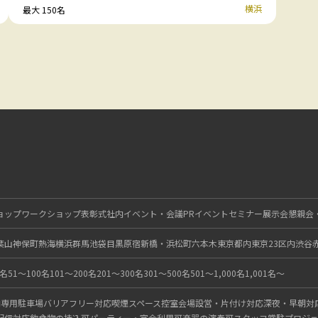
横浜
最大 150名
ョップ
ワークショップ
表彰式
社内イベント・会議
PRイベント
セミナー
展示会
懇親会
葉山
神保町
熱海
横浜
群馬
池袋
目黒
原宿
新橋・浜松町
六本木
東京都内
東京23区内
渋谷
0名
51〜100名
101〜200名
201〜300名
301〜500名
501〜1,000名
1,001名〜
内
専用駐車場
バリアフリー対応
喫煙スペース
控室
会場設営・片付け対応
深夜・早朝対
配信対応
飲食物の持込可
パーティー・宴会利用可
楽器の演奏可
スタッフ常駐
プロジ