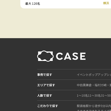
横浜
最大 120名
事例で探す
イベント
ポップアップシ
エリアで探す
中目黒
鎌倉・稲村ガ崎・
人数で探す
1〜10名
11〜30名
31〜5
こだわりで探す
駅直結
駅から徒歩5分以
そのまま泊まれる
ライブ