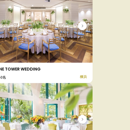
NE TOWER WEDDING
横浜
50名