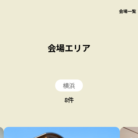
会場一覧
会場エリア
横浜
8
件