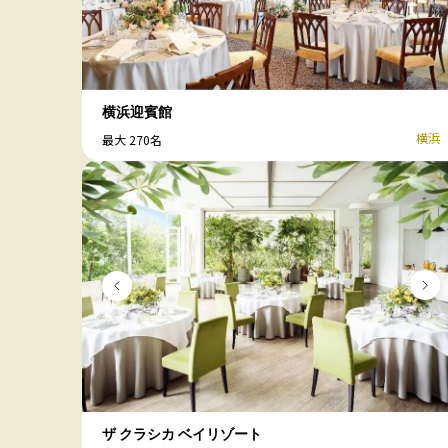
横浜迎賓館
横浜
最大 270名
ザ クラシカ ベイリゾート