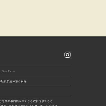
・パーティー
赤坂
表参道
東京
お台場
応
荷物の事前預かりできる
飲食提供できる
ェクターあり
マイクあり
インターネット利用可